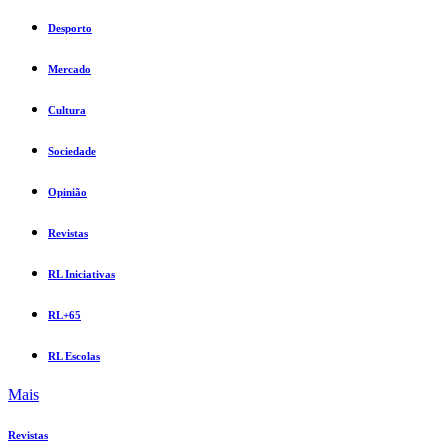
Desporto
Mercado
Cultura
Sociedade
Opinião
Revistas
RL Iniciativas
RL+65
RL Escolas
Mais
Revistas