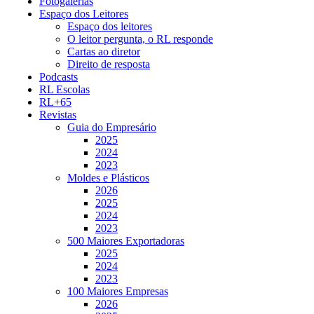
Fotogalerias
Espaço dos Leitores
Espaço dos leitores
O leitor pergunta, o RL responde
Cartas ao diretor
Direito de resposta
Podcasts
RL Escolas
RL+65
Revistas
Guia do Empresário
2025
2024
2023
Moldes e Plásticos
2026
2025
2024
2023
500 Maiores Exportadoras
2025
2024
2023
100 Maiores Empresas
2026