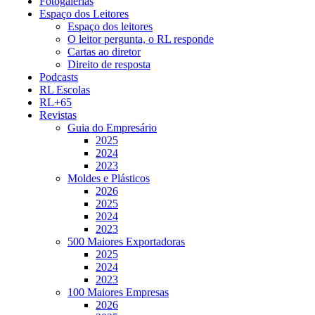
Fotogalerias
Espaço dos Leitores
Espaço dos leitores
O leitor pergunta, o RL responde
Cartas ao diretor
Direito de resposta
Podcasts
RL Escolas
RL+65
Revistas
Guia do Empresário
2025
2024
2023
Moldes e Plásticos
2026
2025
2024
2023
500 Maiores Exportadoras
2025
2024
2023
100 Maiores Empresas
2026