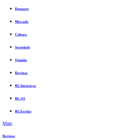
Desporto
Mercado
Cultura
Sociedade
Opinião
Revistas
RL Iniciativas
RL+65
RL Escolas
Mais
Revistas