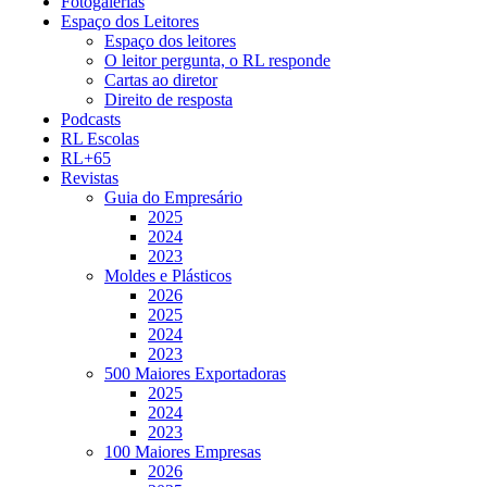
Fotogalerias
Espaço dos Leitores
Espaço dos leitores
O leitor pergunta, o RL responde
Cartas ao diretor
Direito de resposta
Podcasts
RL Escolas
RL+65
Revistas
Guia do Empresário
2025
2024
2023
Moldes e Plásticos
2026
2025
2024
2023
500 Maiores Exportadoras
2025
2024
2023
100 Maiores Empresas
2026