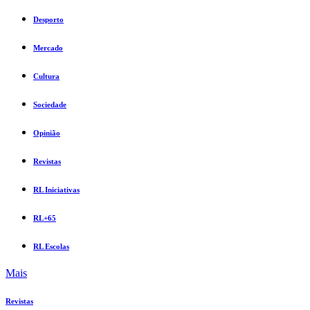
Desporto
Mercado
Cultura
Sociedade
Opinião
Revistas
RL Iniciativas
RL+65
RL Escolas
Mais
Revistas