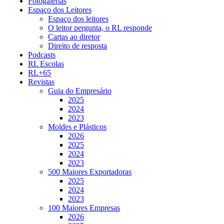
Fotogalerias
Espaço dos Leitores
Espaço dos leitores
O leitor pergunta, o RL responde
Cartas ao diretor
Direito de resposta
Podcasts
RL Escolas
RL+65
Revistas
Guia do Empresário
2025
2024
2023
Moldes e Plásticos
2026
2025
2024
2023
500 Maiores Exportadoras
2025
2024
2023
100 Maiores Empresas
2026