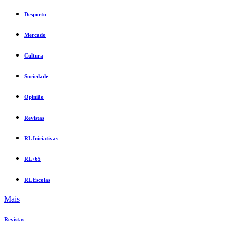
Desporto
Mercado
Cultura
Sociedade
Opinião
Revistas
RL Iniciativas
RL+65
RL Escolas
Mais
Revistas