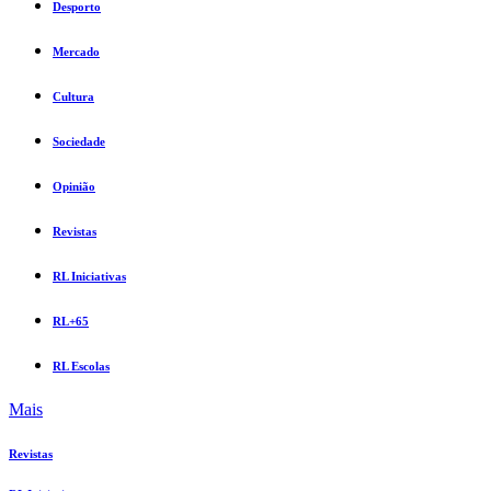
Desporto
Mercado
Cultura
Sociedade
Opinião
Revistas
RL Iniciativas
RL+65
RL Escolas
Mais
Revistas