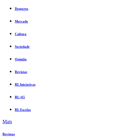
Desporto
Mercado
Cultura
Sociedade
Opinião
Revistas
RL Iniciativas
RL+65
RL Escolas
Mais
Revistas