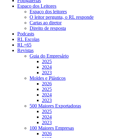
Fotogalerias
Espaço dos Leitores
Espaço dos leitores
O leitor pergunta, o RL responde
Cartas ao diretor
Direito de resposta
Podcasts
RL Escolas
RL+65
Revistas
Guia do Empresário
2025
2024
2023
Moldes e Plásticos
2026
2025
2024
2023
500 Maiores Exportadoras
2025
2024
2023
100 Maiores Empresas
2026