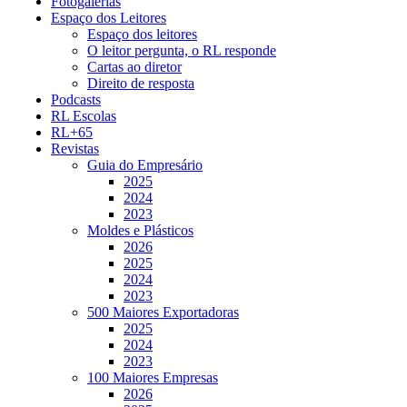
Fotogalerias
Espaço dos Leitores
Espaço dos leitores
O leitor pergunta, o RL responde
Cartas ao diretor
Direito de resposta
Podcasts
RL Escolas
RL+65
Revistas
Guia do Empresário
2025
2024
2023
Moldes e Plásticos
2026
2025
2024
2023
500 Maiores Exportadoras
2025
2024
2023
100 Maiores Empresas
2026