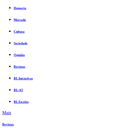
Desporto
Mercado
Cultura
Sociedade
Opinião
Revistas
RL Iniciativas
RL+65
RL Escolas
Mais
Revistas