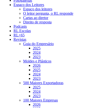
Fotogalerias
Espaço dos Leitores
Espaço dos leitores
O leitor pergunta, o RL responde
Cartas ao diretor
Direito de resposta
Podcasts
RL Escolas
RL+65
Revistas
Guia do Empresário
2025
2024
2023
Moldes e Plásticos
2026
2025
2024
2023
500 Maiores Exportadoras
2025
2024
2023
100 Maiores Empresas
2026