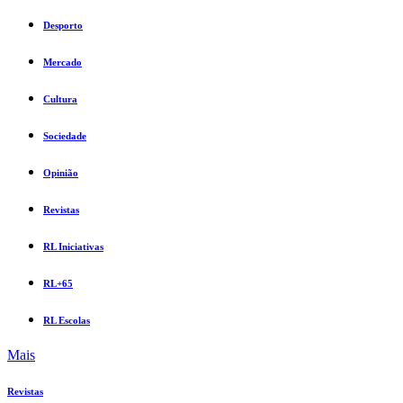
Desporto
Mercado
Cultura
Sociedade
Opinião
Revistas
RL Iniciativas
RL+65
RL Escolas
Mais
Revistas