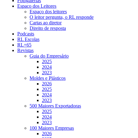
Fotogalerias
Espaço dos Leitores
Espaço dos leitores
O leitor pergunta, o RL responde
Cartas ao diretor
Direito de resposta
Podcasts
RL Escolas
RL+65
Revistas
Guia do Empresário
2025
2024
2023
Moldes e Plásticos
2026
2025
2024
2023
500 Maiores Exportadoras
2025
2024
2023
100 Maiores Empresas
2026