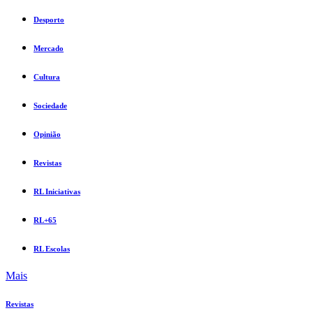
Desporto
Mercado
Cultura
Sociedade
Opinião
Revistas
RL Iniciativas
RL+65
RL Escolas
Mais
Revistas