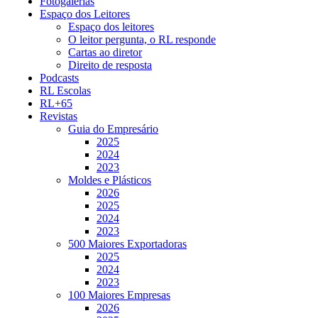
Fotogalerias
Espaço dos Leitores
Espaço dos leitores
O leitor pergunta, o RL responde
Cartas ao diretor
Direito de resposta
Podcasts
RL Escolas
RL+65
Revistas
Guia do Empresário
2025
2024
2023
Moldes e Plásticos
2026
2025
2024
2023
500 Maiores Exportadoras
2025
2024
2023
100 Maiores Empresas
2026