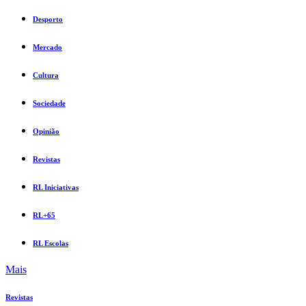
Desporto
Mercado
Cultura
Sociedade
Opinião
Revistas
RL Iniciativas
RL+65
RL Escolas
Mais
Revistas