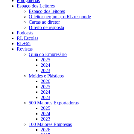
Fotogalerias
Espaço dos Leitores
Espaço dos leitores
O leitor pergunta, o RL responde
Cartas ao diretor
Direito de resposta
Podcasts
RL Escolas
RL+65
Revistas
Guia do Empresário
2025
2024
2023
Moldes e Plásticos
2026
2025
2024
2023
500 Maiores Exportadoras
2025
2024
2023
100 Maiores Empresas
2026