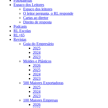
Fotogalerias
Espaço dos Leitores
Espaço dos leitores
O leitor pergunta, o RL responde
Cartas ao diretor
Direito de resposta
Podcasts
RL Escolas
RL+65
Revistas
Guia do Empresário
2025
2024
2023
Moldes e Plásticos
2026
2025
2024
2023
500 Maiores Exportadoras
2025
2024
2023
100 Maiores Empresas
2026