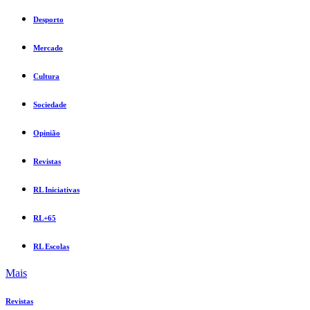
Desporto
Mercado
Cultura
Sociedade
Opinião
Revistas
RL Iniciativas
RL+65
RL Escolas
Mais
Revistas