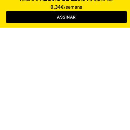
CALAMIDADE
Saúde
Desporto
Mercado
Cultura
Sociedade
Opinião
Revistas
RL Iniciativas
RL+65
RL Escolas