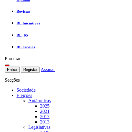
Revistas
RL Iniciativas
RL+65
RL Escolas
Procurar
Assinar
Entrar
Registar
Secções
Sociedade
Eleições
Autárquicas
2025
2021
2017
2013
Legislativas