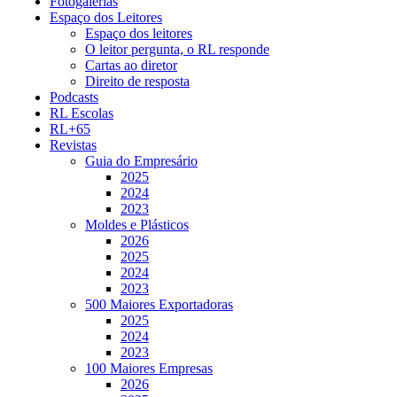
Fotogalerias
Espaço dos Leitores
Espaço dos leitores
O leitor pergunta, o RL responde
Cartas ao diretor
Direito de resposta
Podcasts
RL Escolas
RL+65
Revistas
Guia do Empresário
2025
2024
2023
Moldes e Plásticos
2026
2025
2024
2023
500 Maiores Exportadoras
2025
2024
2023
100 Maiores Empresas
2026