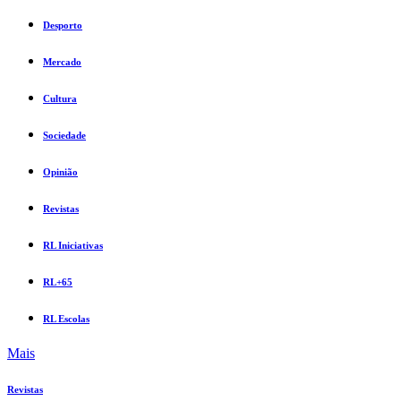
Desporto
Mercado
Cultura
Sociedade
Opinião
Revistas
RL Iniciativas
RL+65
RL Escolas
Mais
Revistas