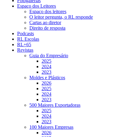
Fotogalerias
Espaço dos Leitores
Espaço dos leitores
O leitor pergunta, o RL responde
Cartas ao diretor
Direito de resposta
Podcasts
RL Escolas
RL+65
Revistas
Guia do Empresário
2025
2024
2023
Moldes e Plásticos
2026
2025
2024
2023
500 Maiores Exportadoras
2025
2024
2023
100 Maiores Empresas
2026