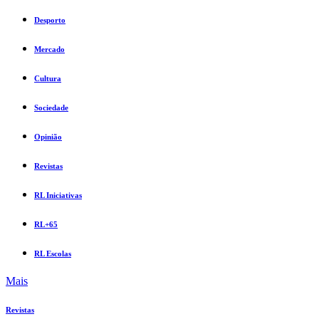
Desporto
Mercado
Cultura
Sociedade
Opinião
Revistas
RL Iniciativas
RL+65
RL Escolas
Mais
Revistas