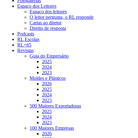
Fotogalerias
Espaço dos Leitores
Espaço dos leitores
O leitor pergunta, o RL responde
Cartas ao diretor
Direito de resposta
Podcasts
RL Escolas
RL+65
Revistas
Guia do Empresário
2025
2024
2023
Moldes e Plásticos
2026
2025
2024
2023
500 Maiores Exportadoras
2025
2024
2023
100 Maiores Empresas
2026