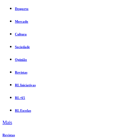
Desporto
Mercado
Cultura
Sociedade
Opinião
Revistas
RL Iniciativas
RL+65
RL Escolas
Mais
Revistas