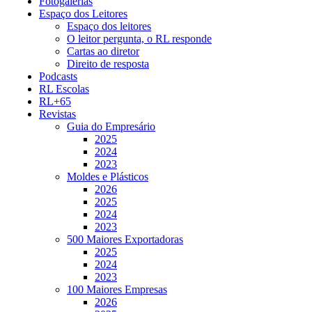
Fotogalerias
Espaço dos Leitores
Espaço dos leitores
O leitor pergunta, o RL responde
Cartas ao diretor
Direito de resposta
Podcasts
RL Escolas
RL+65
Revistas
Guia do Empresário
2025
2024
2023
Moldes e Plásticos
2026
2025
2024
2023
500 Maiores Exportadoras
2025
2024
2023
100 Maiores Empresas
2026