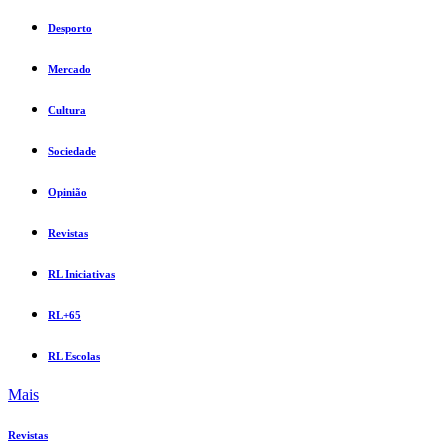
Desporto
Mercado
Cultura
Sociedade
Opinião
Revistas
RL Iniciativas
RL+65
RL Escolas
Mais
Revistas