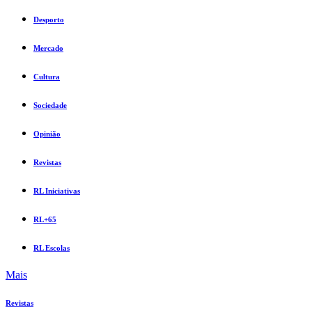
Desporto
Mercado
Cultura
Sociedade
Opinião
Revistas
RL Iniciativas
RL+65
RL Escolas
Mais
Revistas