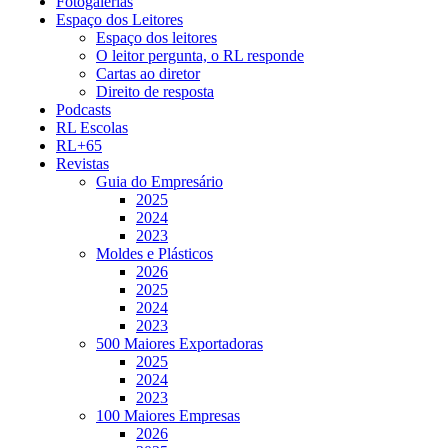
Fotogalerias
Espaço dos Leitores
Espaço dos leitores
O leitor pergunta, o RL responde
Cartas ao diretor
Direito de resposta
Podcasts
RL Escolas
RL+65
Revistas
Guia do Empresário
2025
2024
2023
Moldes e Plásticos
2026
2025
2024
2023
500 Maiores Exportadoras
2025
2024
2023
100 Maiores Empresas
2026