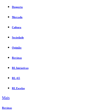
Desporto
Mercado
Cultura
Sociedade
Opinião
Revistas
RL Iniciativas
RL+65
RL Escolas
Mais
Revistas