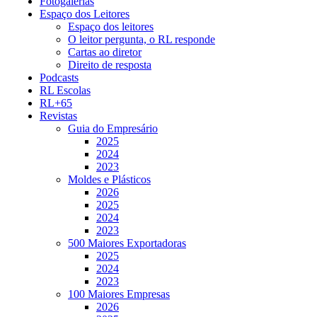
Fotogalerias
Espaço dos Leitores
Espaço dos leitores
O leitor pergunta, o RL responde
Cartas ao diretor
Direito de resposta
Podcasts
RL Escolas
RL+65
Revistas
Guia do Empresário
2025
2024
2023
Moldes e Plásticos
2026
2025
2024
2023
500 Maiores Exportadoras
2025
2024
2023
100 Maiores Empresas
2026