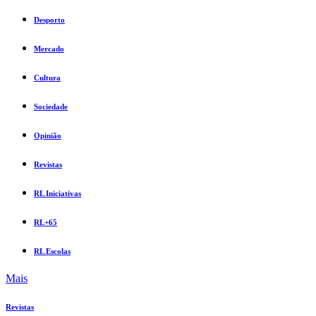
Desporto
Mercado
Cultura
Sociedade
Opinião
Revistas
RL Iniciativas
RL+65
RL Escolas
Mais
Revistas