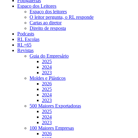
Fotogalerias
Espaço dos Leitores
Espaço dos leitores
O leitor pergunta, o RL responde
Cartas ao diretor
Direito de resposta
Podcasts
RL Escolas
RL+65
Revistas
Guia do Empresário
2025
2024
2023
Moldes e Plásticos
2026
2025
2024
2023
500 Maiores Exportadoras
2025
2024
2023
100 Maiores Empresas
2026