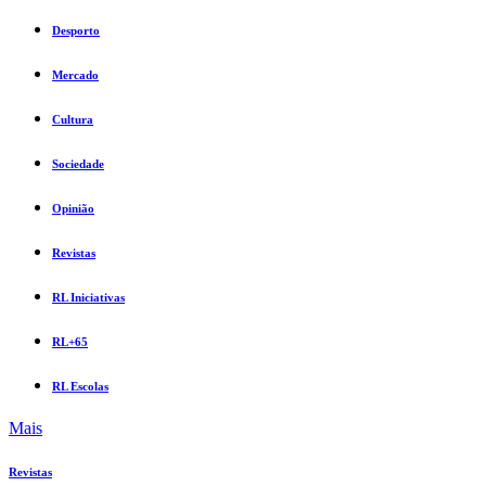
Desporto
Mercado
Cultura
Sociedade
Opinião
Revistas
RL Iniciativas
RL+65
RL Escolas
Mais
Revistas