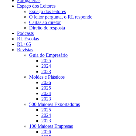
Fotogalerias
Espaço dos Leitores
Espaço dos leitores
O leitor pergunta, o RL responde
Cartas ao diretor
Direito de resposta
Podcasts
RL Escolas
RL+65
Revistas
Guia do Empresário
2025
2024
2023
Moldes e Plásticos
2026
2025
2024
2023
500 Maiores Exportadoras
2025
2024
2023
100 Maiores Empresas
2026