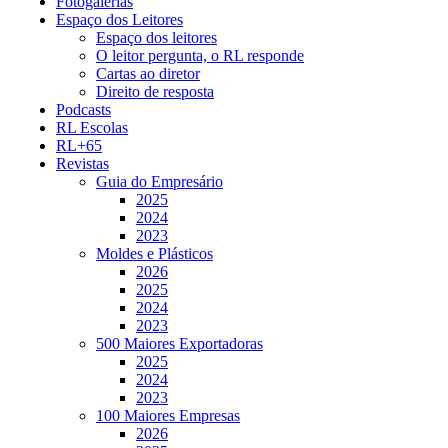
Fotogalerias
Espaço dos Leitores
Espaço dos leitores
O leitor pergunta, o RL responde
Cartas ao diretor
Direito de resposta
Podcasts
RL Escolas
RL+65
Revistas
Guia do Empresário
2025
2024
2023
Moldes e Plásticos
2026
2025
2024
2023
500 Maiores Exportadoras
2025
2024
2023
100 Maiores Empresas
2026