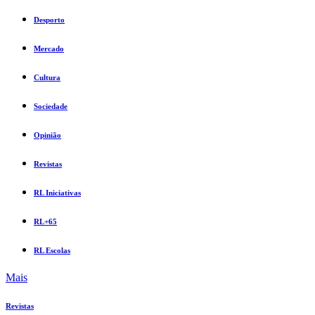
Desporto
Mercado
Cultura
Sociedade
Opinião
Revistas
RL Iniciativas
RL+65
RL Escolas
Mais
Revistas