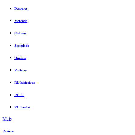
Desporto
Mercado
Cultura
Sociedade
Opinião
Revistas
RL Iniciativas
RL+65
RL Escolas
Mais
Revistas