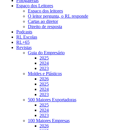
Fotogalerias
Espaço dos Leitores
Espaço dos leitores
O leitor pergunta, o RL responde
Cartas ao diretor
Direito de resposta
Podcasts
RL Escolas
RL+65
Revistas
Guia do Empresário
2025
2024
2023
Moldes e Plásticos
2026
2025
2024
2023
500 Maiores Exportadoras
2025
2024
2023
100 Maiores Empresas
2026