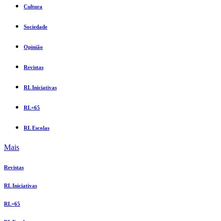
Cultura
Sociedade
Opinião
Revistas
RL Iniciativas
RL+65
RL Escolas
Mais
Revistas
RL Iniciativas
RL+65