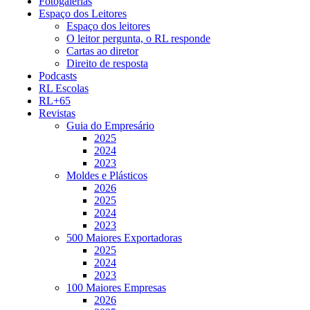
Fotogalerias
Espaço dos Leitores
Espaço dos leitores
O leitor pergunta, o RL responde
Cartas ao diretor
Direito de resposta
Podcasts
RL Escolas
RL+65
Revistas
Guia do Empresário
2025
2024
2023
Moldes e Plásticos
2026
2025
2024
2023
500 Maiores Exportadoras
2025
2024
2023
100 Maiores Empresas
2026