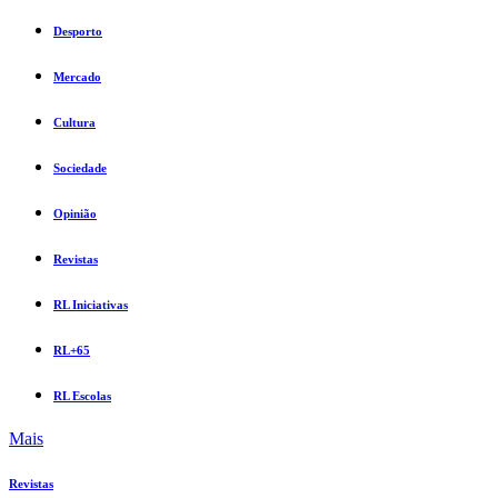
Desporto
Mercado
Cultura
Sociedade
Opinião
Revistas
RL Iniciativas
RL+65
RL Escolas
Mais
Revistas