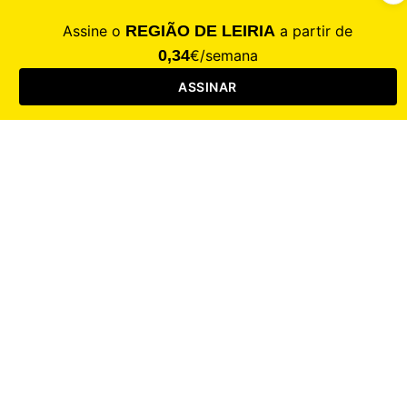
CALAMIDADE
Saúde
Desporto
Mercado
Cultura
Sociedade
Opinião
Revistas
RL Iniciativas
RL+65