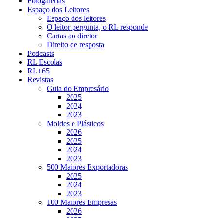
Fotogalerias
Espaço dos Leitores
Espaço dos leitores
O leitor pergunta, o RL responde
Cartas ao diretor
Direito de resposta
Podcasts
RL Escolas
RL+65
Revistas
Guia do Empresário
2025
2024
2023
Moldes e Plásticos
2026
2025
2024
2023
500 Maiores Exportadoras
2025
2024
2023
100 Maiores Empresas
2026