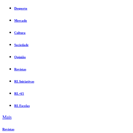
Desporto
Mercado
Cultura
Sociedade
Opinião
Revistas
RL Iniciativas
RL+65
RL Escolas
Mais
Revistas