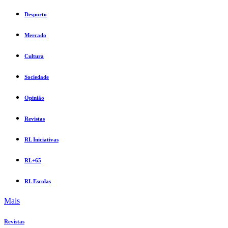
Desporto
Mercado
Cultura
Sociedade
Opinião
Revistas
RL Iniciativas
RL+65
RL Escolas
Mais
Revistas