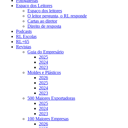
Fotogalerias
Espaço dos Leitores
Espaço dos leitores
O leitor pergunta, o RL responde
Cartas ao diretor
Direito de resposta
Podcasts
RL Escolas
RL+65
Revistas
Guia do Empresário
2025
2024
2023
Moldes e Plásticos
2026
2025
2024
2023
500 Maiores Exportadoras
2025
2024
2023
100 Maiores Empresas
2026