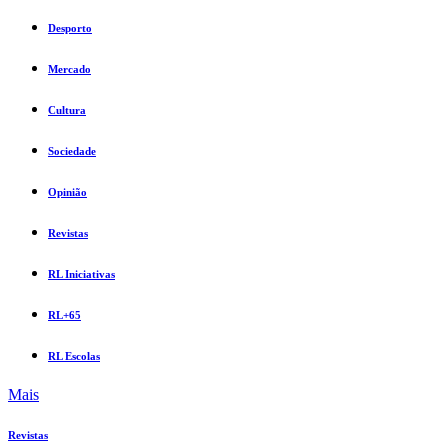
Desporto
Mercado
Cultura
Sociedade
Opinião
Revistas
RL Iniciativas
RL+65
RL Escolas
Mais
Revistas