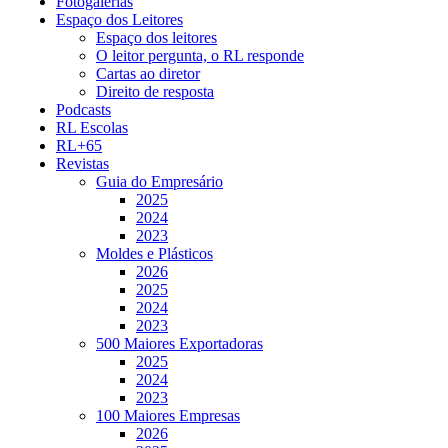
Fotogalerias
Espaço dos Leitores
Espaço dos leitores
O leitor pergunta, o RL responde
Cartas ao diretor
Direito de resposta
Podcasts
RL Escolas
RL+65
Revistas
Guia do Empresário
2025
2024
2023
Moldes e Plásticos
2026
2025
2024
2023
500 Maiores Exportadoras
2025
2024
2023
100 Maiores Empresas
2026