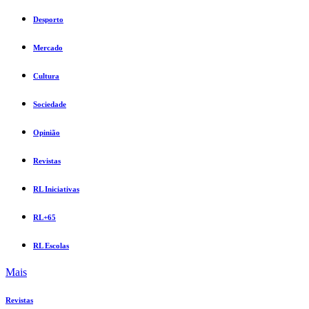
Desporto
Mercado
Cultura
Sociedade
Opinião
Revistas
RL Iniciativas
RL+65
RL Escolas
Mais
Revistas