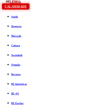
CALAMIDADE
Saúde
Desporto
Mercado
Cultura
Sociedade
Opinião
Revistas
RL Iniciativas
RL+65
RL Escolas