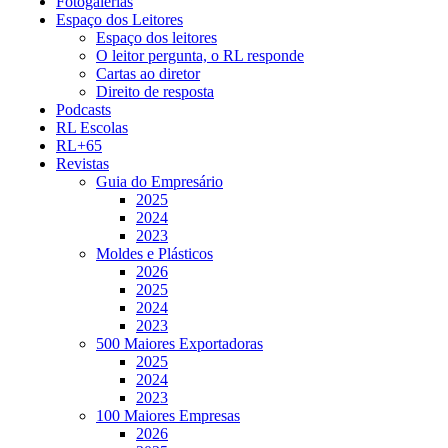
Fotogalerias
Espaço dos Leitores
Espaço dos leitores
O leitor pergunta, o RL responde
Cartas ao diretor
Direito de resposta
Podcasts
RL Escolas
RL+65
Revistas
Guia do Empresário
2025
2024
2023
Moldes e Plásticos
2026
2025
2024
2023
500 Maiores Exportadoras
2025
2024
2023
100 Maiores Empresas
2026