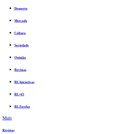
Desporto
Mercado
Cultura
Sociedade
Opinião
Revistas
RL Iniciativas
RL+65
RL Escolas
Mais
Revistas