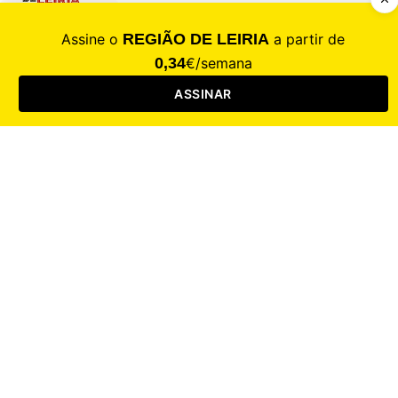
CALAMIDADE
Saúde
Desporto
Mercado
Cultura
Sociedade
Opinião
Revistas
RL Iniciativas
RL+65
RL Escolas