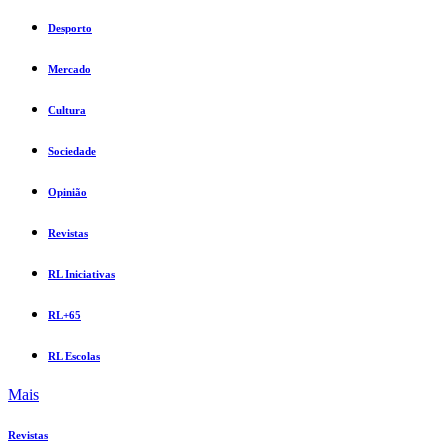
Desporto
Mercado
Cultura
Sociedade
Opinião
Revistas
RL Iniciativas
RL+65
RL Escolas
Mais
Revistas