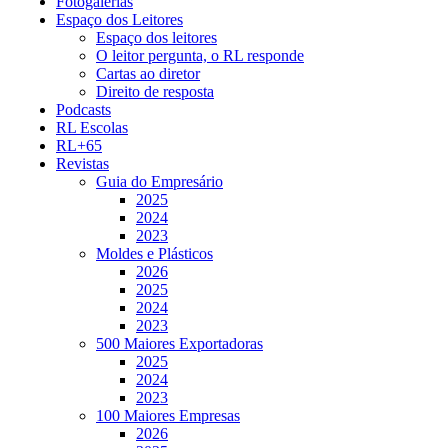
Fotogalerias
Espaço dos Leitores
Espaço dos leitores
O leitor pergunta, o RL responde
Cartas ao diretor
Direito de resposta
Podcasts
RL Escolas
RL+65
Revistas
Guia do Empresário
2025
2024
2023
Moldes e Plásticos
2026
2025
2024
2023
500 Maiores Exportadoras
2025
2024
2023
100 Maiores Empresas
2026