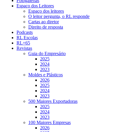
Fotogalerias
Espaço dos Leitores
Espaço dos leitores
O leitor pergunta, o RL responde
Cartas ao diretor
Direito de resposta
Podcasts
RL Escolas
RL+65
Revistas
Guia do Empresário
2025
2024
2023
Moldes e Plásticos
2026
2025
2024
2023
500 Maiores Exportadoras
2025
2024
2023
100 Maiores Empresas
2026