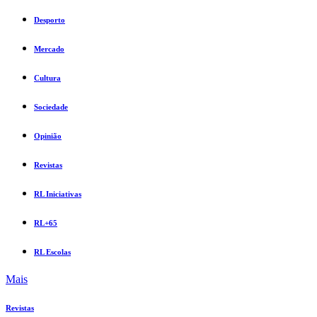
Desporto
Mercado
Cultura
Sociedade
Opinião
Revistas
RL Iniciativas
RL+65
RL Escolas
Mais
Revistas