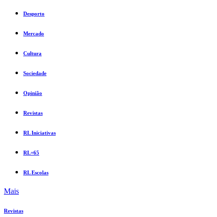
Desporto
Mercado
Cultura
Sociedade
Opinião
Revistas
RL Iniciativas
RL+65
RL Escolas
Mais
Revistas