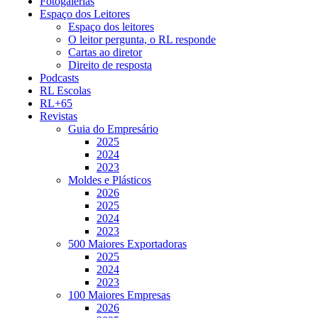
Fotogalerias
Espaço dos Leitores
Espaço dos leitores
O leitor pergunta, o RL responde
Cartas ao diretor
Direito de resposta
Podcasts
RL Escolas
RL+65
Revistas
Guia do Empresário
2025
2024
2023
Moldes e Plásticos
2026
2025
2024
2023
500 Maiores Exportadoras
2025
2024
2023
100 Maiores Empresas
2026