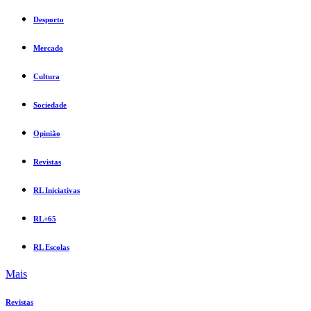
Desporto
Mercado
Cultura
Sociedade
Opinião
Revistas
RL Iniciativas
RL+65
RL Escolas
Mais
Revistas