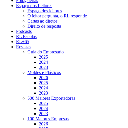
Fotogalerias
Espaço dos Leitores
Espaço dos leitores
O leitor pergunta, o RL responde
Cartas ao diretor
Direito de resposta
Podcasts
RL Escolas
RL+65
Revistas
Guia do Empresário
2025
2024
2023
Moldes e Plásticos
2026
2025
2024
2023
500 Maiores Exportadoras
2025
2024
2023
100 Maiores Empresas
2026