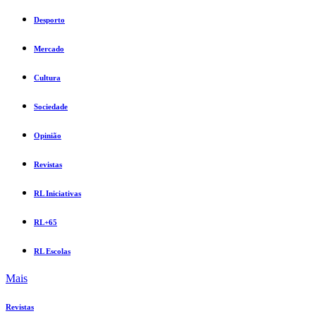
Desporto
Mercado
Cultura
Sociedade
Opinião
Revistas
RL Iniciativas
RL+65
RL Escolas
Mais
Revistas