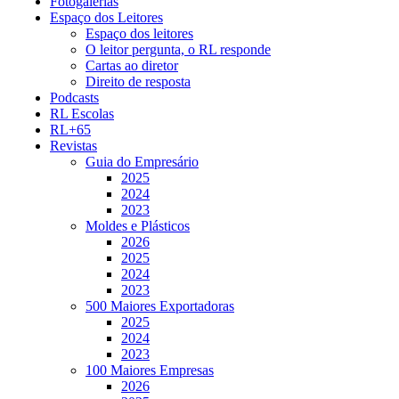
Fotogalerias
Espaço dos Leitores
Espaço dos leitores
O leitor pergunta, o RL responde
Cartas ao diretor
Direito de resposta
Podcasts
RL Escolas
RL+65
Revistas
Guia do Empresário
2025
2024
2023
Moldes e Plásticos
2026
2025
2024
2023
500 Maiores Exportadoras
2025
2024
2023
100 Maiores Empresas
2026