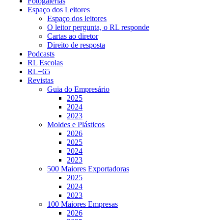
Fotogalerias
Espaço dos Leitores
Espaço dos leitores
O leitor pergunta, o RL responde
Cartas ao diretor
Direito de resposta
Podcasts
RL Escolas
RL+65
Revistas
Guia do Empresário
2025
2024
2023
Moldes e Plásticos
2026
2025
2024
2023
500 Maiores Exportadoras
2025
2024
2023
100 Maiores Empresas
2026