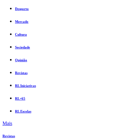
Desporto
Mercado
Cultura
Sociedade
Opinião
Revistas
RL Iniciativas
RL+65
RL Escolas
Mais
Revistas