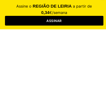
CALAMIDADE
Saúde
Desporto
Mercado
Cultura
Sociedade
Opinião
Revistas
RL Iniciativas
RL+65
RL Escolas