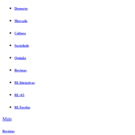
Desporto
Mercado
Cultura
Sociedade
Opinião
Revistas
RL Iniciativas
RL+65
RL Escolas
Mais
Revistas