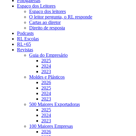
Fotogalerias
Espaço dos Leitores
Espaço dos leitores
O leitor pergunta, o RL responde
Cartas ao diretor
Direito de resposta
Podcasts
RL Escolas
RL+65
Revistas
Guia do Empresário
2025
2024
2023
Moldes e Plásticos
2026
2025
2024
2023
500 Maiores Exportadoras
2025
2024
2023
100 Maiores Empresas
2026