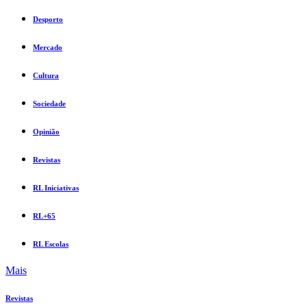
Desporto
Mercado
Cultura
Sociedade
Opinião
Revistas
RL Iniciativas
RL+65
RL Escolas
Mais
Revistas