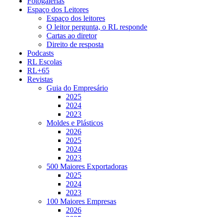
Fotogalerias
Espaço dos Leitores
Espaço dos leitores
O leitor pergunta, o RL responde
Cartas ao diretor
Direito de resposta
Podcasts
RL Escolas
RL+65
Revistas
Guia do Empresário
2025
2024
2023
Moldes e Plásticos
2026
2025
2024
2023
500 Maiores Exportadoras
2025
2024
2023
100 Maiores Empresas
2026