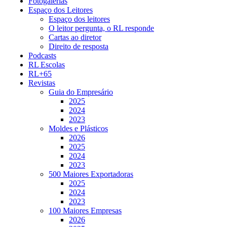
Fotogalerias
Espaço dos Leitores
Espaço dos leitores
O leitor pergunta, o RL responde
Cartas ao diretor
Direito de resposta
Podcasts
RL Escolas
RL+65
Revistas
Guia do Empresário
2025
2024
2023
Moldes e Plásticos
2026
2025
2024
2023
500 Maiores Exportadoras
2025
2024
2023
100 Maiores Empresas
2026