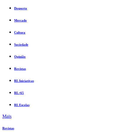
Desporto
Mercado
Cultura
Sociedade
Opinião
Revistas
RL Iniciativas
RL+65
RL Escolas
Mais
Revistas