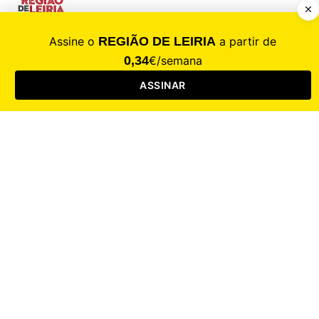
CALAMIDADE
Saúde
Desporto
Mercado
Cultura
Sociedade
Opinião
Revistas
RL Iniciativas
RL+65
RL Escolas