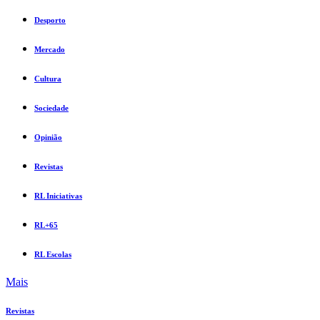
Desporto
Mercado
Cultura
Sociedade
Opinião
Revistas
RL Iniciativas
RL+65
RL Escolas
Mais
Revistas