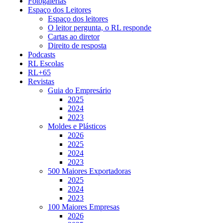
Fotogalerias
Espaço dos Leitores
Espaço dos leitores
O leitor pergunta, o RL responde
Cartas ao diretor
Direito de resposta
Podcasts
RL Escolas
RL+65
Revistas
Guia do Empresário
2025
2024
2023
Moldes e Plásticos
2026
2025
2024
2023
500 Maiores Exportadoras
2025
2024
2023
100 Maiores Empresas
2026