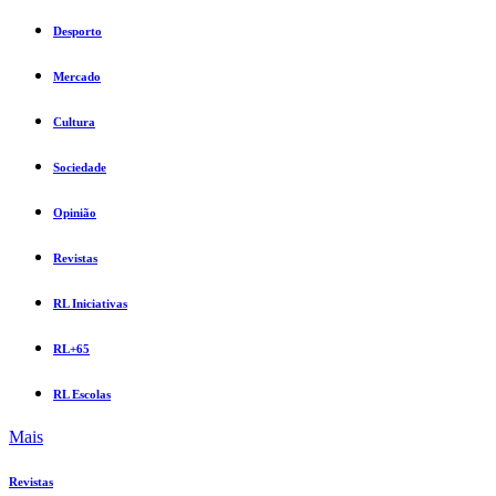
Desporto
Mercado
Cultura
Sociedade
Opinião
Revistas
RL Iniciativas
RL+65
RL Escolas
Mais
Revistas