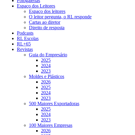
Fotogalerias
Espaço dos Leitores
Espaço dos leitores
O leitor pergunta, o RL responde
Cartas ao diretor
Direito de resposta
Podcasts
RL Escolas
RL+65
Revistas
Guia do Empresário
2025
2024
2023
Moldes e Plásticos
2026
2025
2024
2023
500 Maiores Exportadoras
2025
2024
2023
100 Maiores Empresas
2026