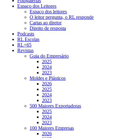
Fotogalerias
Espaço dos Leitores
Espaço dos leitores
O leitor pergunta, o RL responde
Cartas ao diretor
Direito de resposta
Podcasts
RL Escolas
RL+65
Revistas
Guia do Empresário
2025
2024
2023
Moldes e Plásticos
2026
2025
2024
2023
500 Maiores Exportadoras
2025
2024
2023
100 Maiores Empresas
2026