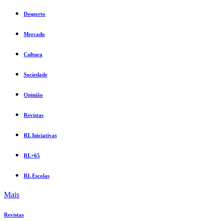
Desporto
Mercado
Cultura
Sociedade
Opinião
Revistas
RL Iniciativas
RL+65
RL Escolas
Mais
Revistas