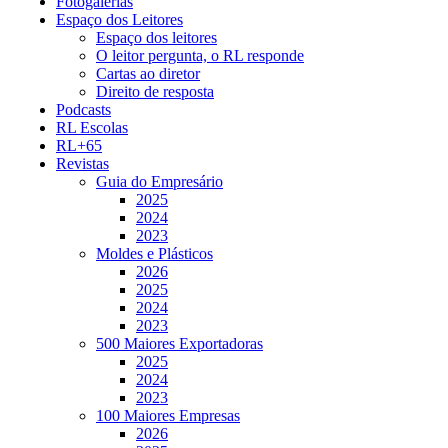
Fotogalerias
Espaço dos Leitores
Espaço dos leitores
O leitor pergunta, o RL responde
Cartas ao diretor
Direito de resposta
Podcasts
RL Escolas
RL+65
Revistas
Guia do Empresário
2025
2024
2023
Moldes e Plásticos
2026
2025
2024
2023
500 Maiores Exportadoras
2025
2024
2023
100 Maiores Empresas
2026