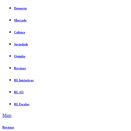
Desporto
Mercado
Cultura
Sociedade
Opinião
Revistas
RL Iniciativas
RL+65
RL Escolas
Mais
Revistas