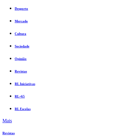
Desporto
Mercado
Cultura
Sociedade
Opinião
Revistas
RL Iniciativas
RL+65
RL Escolas
Mais
Revistas