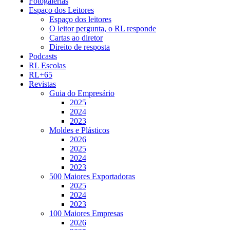
Fotogalerias
Espaço dos Leitores
Espaço dos leitores
O leitor pergunta, o RL responde
Cartas ao diretor
Direito de resposta
Podcasts
RL Escolas
RL+65
Revistas
Guia do Empresário
2025
2024
2023
Moldes e Plásticos
2026
2025
2024
2023
500 Maiores Exportadoras
2025
2024
2023
100 Maiores Empresas
2026